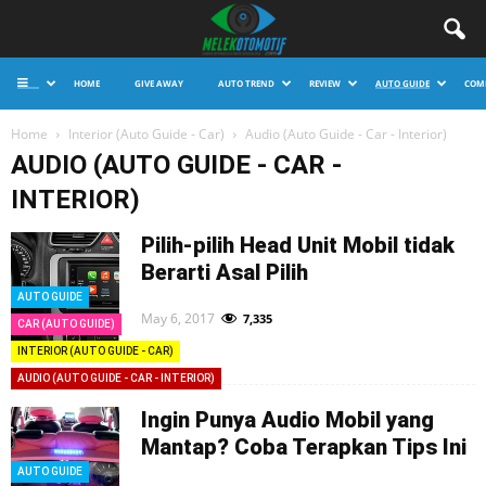
HOME
GIVE AWAY
AUTO TREND
REVIEW
AUTO GUIDE
COM
Home
Interior (Auto Guide - Car)
Audio (Auto Guide - Car - Interior)
AUDIO (AUTO GUIDE - CAR -
INTERIOR)
Pilih-pilih Head Unit Mobil tidak
Berarti Asal Pilih
AUTO GUIDE
May 6, 2017
7,335
CAR (AUTO GUIDE)
INTERIOR (AUTO GUIDE - CAR)
AUDIO (AUTO GUIDE - CAR - INTERIOR)
Ingin Punya Audio Mobil yang
Mantap? Coba Terapkan Tips Ini
AUTO GUIDE