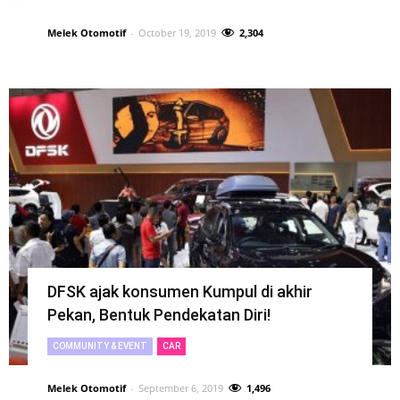
Melek Otomotif
-
October 19, 2019
2,304
DFSK ajak konsumen Kumpul di akhir
Pekan, Bentuk Pendekatan Diri!
COMMUNITY & EVENT
CAR
Melek Otomotif
-
September 6, 2019
1,496