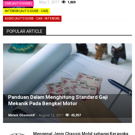
May 1, 2017
1,869
CAR (AUTO GUIDE)
INTERIOR (AUTO GUIDE - CAR)
AUDIO (AUTO GUIDE - CAR - INTERIOR)
POPULAR ARTICLE
Panduan Dalam Menghitung Standard Gaji
Mekanik Pada Bengkel Motor
Melek Otomotif
-
August 12, 2017
45,957
Mengenal Jenis Chassis Mobil sebagai Kerangka