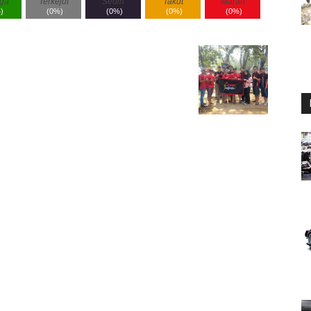
ga
Terkejut
Sedih
Takut
Marah
%
)
(
0%
)
(
0%
)
(
0%
)
(
0%
)