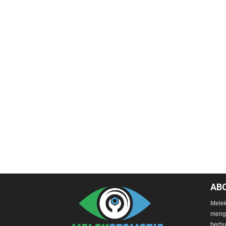
AB
Melek
mengg
berhu