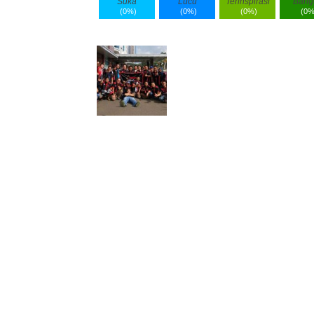
Suka
Lucu
Terinspirasi
Bang
(
0%
)
(
0%
)
(
0%
)
(
0