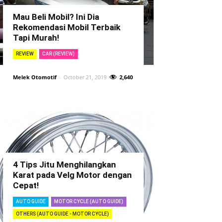
Mau Beli Mobil? Ini Dia
Rekomendasi Mobil Terbaik
Tapi Murah!
REVIEW
CAR (REVIEW)
Melek Otomotif
-
October 21, 2019
2,640
4 Tips Jitu Menghilangkan
Karat pada Velg Motor dengan
Cepat!
AUTO GUIDE
MOTOR CYCLE (AUTO GUIDE)
OTHERS (AUTO GUIDE - MOTOR CYCLE)