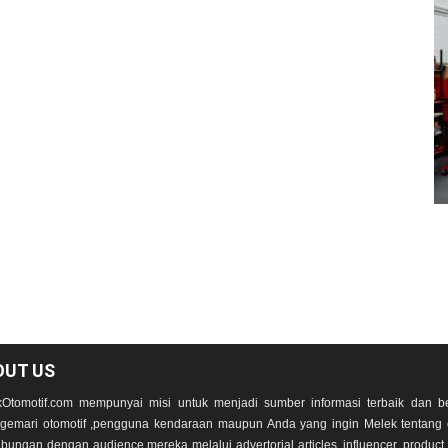
OUT US
Otomotif.com mempunyai misi untuk menjadi sumber informasi terbaik dan be
emari otomotif ,pengguna kendaraan maupun Anda yang ingin Melek tentang 
bungan dengan audience mereka melalui advertorial articles, influencer, product r