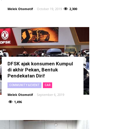
Melek Otomotif
-
October 19, 2019
2,300
DFSK ajak konsumen Kumpul
di akhir Pekan, Bentuk
Pendekatan Diri!
COMMUNITY & EVENT
CAR
Melek Otomotif
-
September 6, 2019
1,496