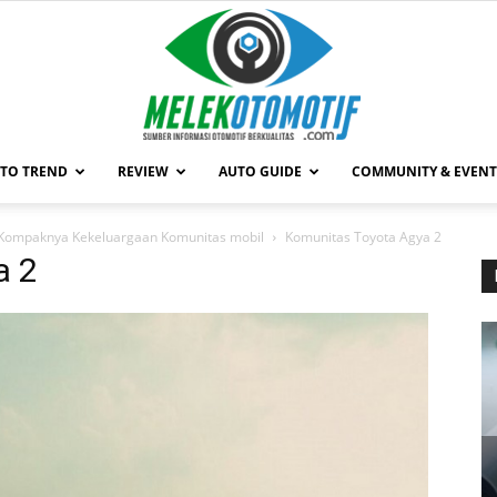
TO TREND
REVIEW
AUTO GUIDE
COMMUNITY & EVENT
MelekOtomotif.com
 Kompaknya Kekeluargaan Komunitas mobil
Komunitas Toyota Agya 2
a 2