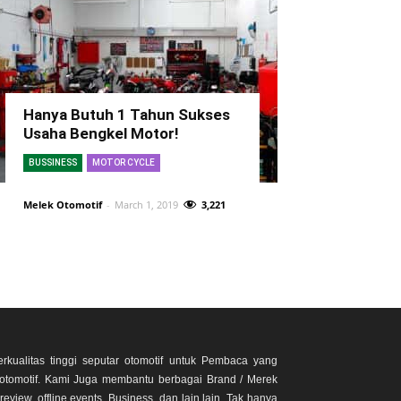
Hanya Butuh 1 Tahun Sukses
Usaha Bengkel Motor!
BUSSINESS
MOTOR CYCLE
Melek Otomotif
-
March 1, 2019
3,221
rkualitas tinggi seputar otomotif untuk Pembaca yang
otomotif. Kami Juga membantu berbagai Brand / Merek
eview, offline events, Business, dan lain lain. Tak hanya