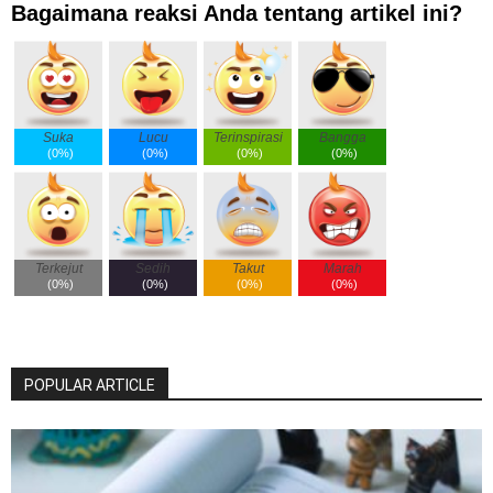
Bagaimana reaksi Anda tentang artikel ini?
Suka
Lucu
Terinspirasi
Bangga
(
0%
)
(
0%
)
(
0%
)
(
0%
)
Terkejut
Sedih
Takut
Marah
(
0%
)
(
0%
)
(
0%
)
(
0%
)
POPULAR ARTICLE