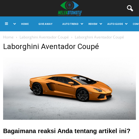
HOME
GIVE AWAY
AUTO TREND
REVIEW
AUTO GUIDE
COM
Home
Laborghini Aventador Coupé
Laborghini Aventador Coupé
Laborghini Aventador Coupé
Bagaimana reaksi Anda tentang artikel ini?