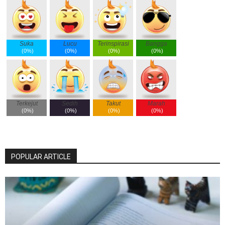
Suka
Lucu
Terinspirasi
Bangga
(
0%
)
(
0%
)
(
0%
)
(
0%
)
Terkejut
Sedih
Takut
Marah
(
0%
)
(
0%
)
(
0%
)
(
0%
)
POPULAR ARTICLE