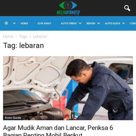
HOME
GIVE AWAY
AUTO TREND
REVIEW
AUTO GUIDE
COM
Home
Tags
Lebaran
Tag: lebaran
Auto Guide
Agar Mudik Aman dan Lancar, Periksa 6
Bagian Penting Mobil Berikut...