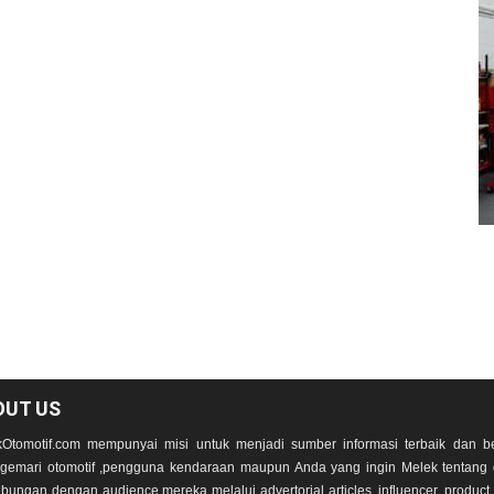
OUT US
Otomotif.com mempunyai misi untuk menjadi sumber informasi terbaik dan be
emari otomotif ,pengguna kendaraan maupun Anda yang ingin Melek tentang 
bungan dengan audience mereka melalui advertorial articles, influencer, product r