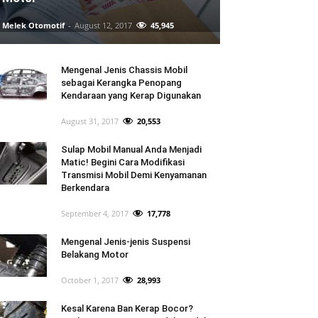
Melek Otomotif
-
August 12, 2017
45,945
Mengenal Jenis Chassis Mobil
sebagai Kerangka Penopang
Kendaraan yang Kerap Digunakan
August 31, 2017
20,553
Sulap Mobil Manual Anda Menjadi
Matic! Begini Cara Modifikasi
Transmisi Mobil Demi Kenyamanan
Berkendara
September 4, 2017
17,778
Mengenal Jenis-jenis Suspensi
Belakang Motor
October 1, 2017
28,993
Kesal Karena Ban Kerap Bocor?