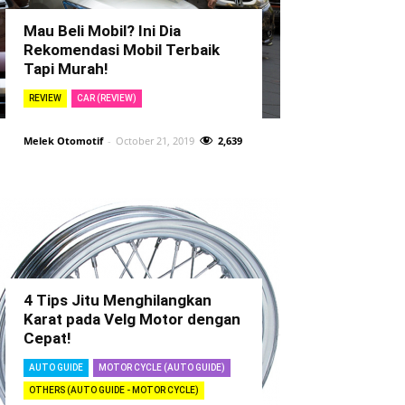
Mau Beli Mobil? Ini Dia
Rekomendasi Mobil Terbaik
Tapi Murah!
REVIEW
CAR (REVIEW)
Melek Otomotif
-
October 21, 2019
2,639
4 Tips Jitu Menghilangkan
Karat pada Velg Motor dengan
Cepat!
AUTO GUIDE
MOTOR CYCLE (AUTO GUIDE)
OTHERS (AUTO GUIDE - MOTOR CYCLE)