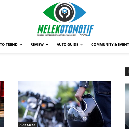
TO TREND
REVIEW
AUTO GUIDE
COMMUNITY & EVENT
MelekOtomotif.com
Auto Guide