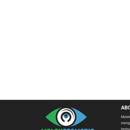
AB
Melek
mengg
berhu