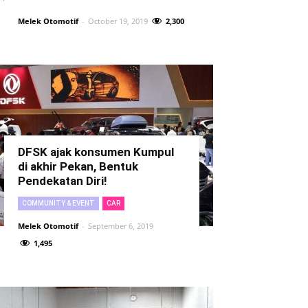
Melek Otomotif
-
October 19, 2019
2,300
DFSK ajak konsumen Kumpul
di akhir Pekan, Bentuk
Pendekatan Diri!
COMMUNITY & EVENT
CAR
Melek Otomotif
-
September 6, 2019
1,495