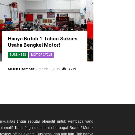
Hanya Butuh 1 Tahun Sukses
Usaha Bengkel Motor!
BUSSINESS
MOTOR CYCLE
Melek Otomotif
-
March 1, 2019
3,221
rkualitas tinggi seputar otomotif untuk Pembaca yang
otomotif. Kami Juga membantu berbagai Brand / Merek
eview, offline events, Business, dan lain lain. Tak hanya