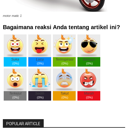
motor matic 1
Bagaimana reaksi Anda tentang artikel ini?
Suka
Lucu
Terinspirasi
Bangga
(
0%
)
(
0%
)
(
0%
)
(
0%
)
Terkejut
Sedih
Takut
Marah
(
0%
)
(
0%
)
(
0%
)
(
0%
)
POPULAR ARTICLE