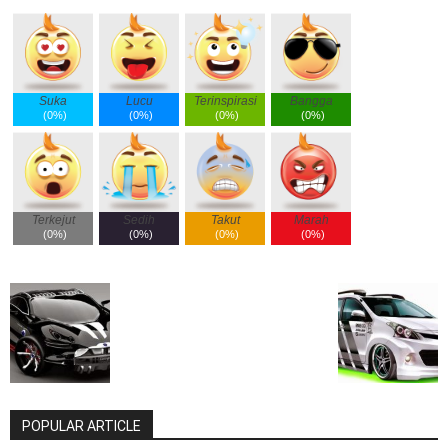
Suka
Lucu
Terinspirasi
Bangga
(
0%
)
(
0%
)
(
0%
)
(
0%
)
Terkejut
Sedih
Takut
Marah
(
0%
)
(
0%
)
(
0%
)
(
0%
)
POPULAR ARTICLE