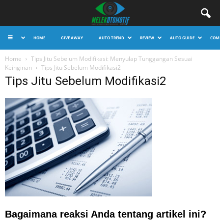
HOME
GIVE AWAY
AUTO TREND
REVIEW
AUTO GUIDE
COM
Home
Tips Jitu Sebelum Modifikasi: Menyulap Tunggangan Sesuai
Keinginan
Tips Jitu Sebelum Modifikasi2
Tips Jitu Sebelum Modifikasi2
Bagaimana reaksi Anda tentang artikel ini?