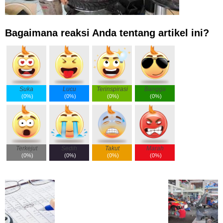
Bagaimana reaksi Anda tentang artikel ini?
Suka
Lucu
Terinspirasi
Bangga
(
0%
)
(
0%
)
(
0%
)
(
0%
)
Terkejut
Sedih
Takut
Marah
(
0%
)
(
0%
)
(
0%
)
(
0%
)