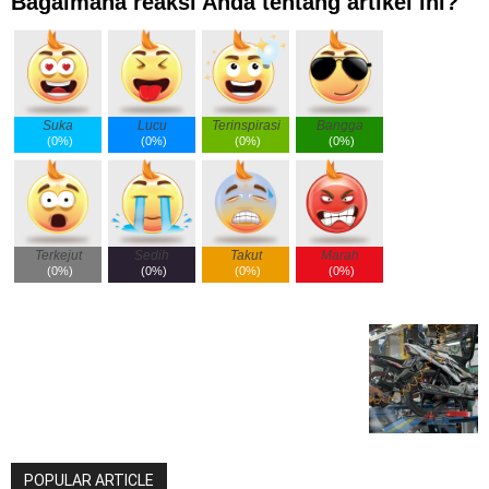
Bagaimana reaksi Anda tentang artikel ini?
Suka
Lucu
Terinspirasi
Bangga
(
0%
)
(
0%
)
(
0%
)
(
0%
)
Terkejut
Sedih
Takut
Marah
(
0%
)
(
0%
)
(
0%
)
(
0%
)
POPULAR ARTICLE