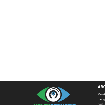
AB
Melek
mengg
berhu