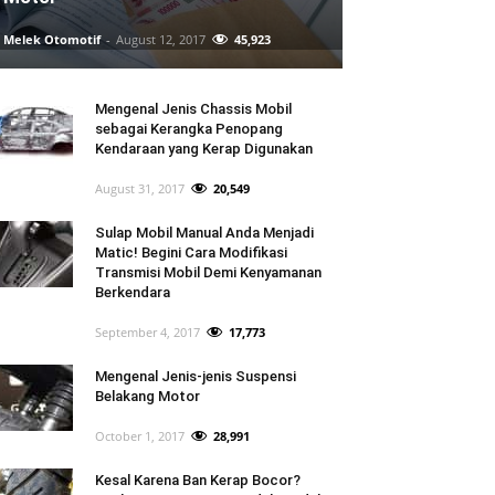
Melek Otomotif
-
August 12, 2017
45,923
Mengenal Jenis Chassis Mobil
sebagai Kerangka Penopang
Kendaraan yang Kerap Digunakan
August 31, 2017
20,549
Sulap Mobil Manual Anda Menjadi
Matic! Begini Cara Modifikasi
Transmisi Mobil Demi Kenyamanan
Berkendara
September 4, 2017
17,773
Mengenal Jenis-jenis Suspensi
Belakang Motor
October 1, 2017
28,991
Kesal Karena Ban Kerap Bocor?