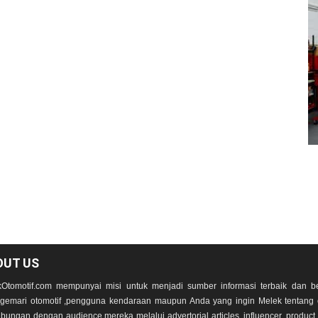
OUT US
Otomotif.com mempunyai misi untuk menjadi sumber informasi terbaik dan be
emari otomotif ,pengguna kendaraan maupun Anda yang ingin Melek tentang 
bungan dengan audience mereka melalui advertorial articles, influencer, product r