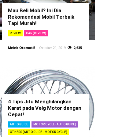
Mau Beli Mobil? Ini Dia
Rekomendasi Mobil Terbaik
Tapi Murah!
REVIEW
CAR (REVIEW)
Melek Otomotif
-
October 21, 2019
2,635
4 Tips Jitu Menghilangkan
Karat pada Velg Motor dengan
Cepat!
AUTO GUIDE
MOTOR CYCLE (AUTO GUIDE)
OTHERS (AUTO GUIDE - MOTOR CYCLE)