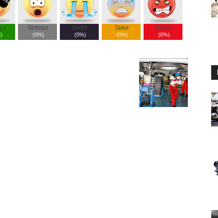
ga
Terkejut
Sedih
Takut
Marah
%
)
(
0%
)
(
0%
)
(
0%
)
(
0%
)