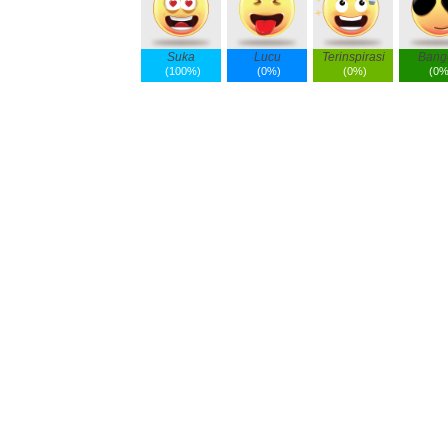
Suka
Lucu
Terinspirasi
Bang
(
100%
)
(
0%
)
(
0%
)
(
0