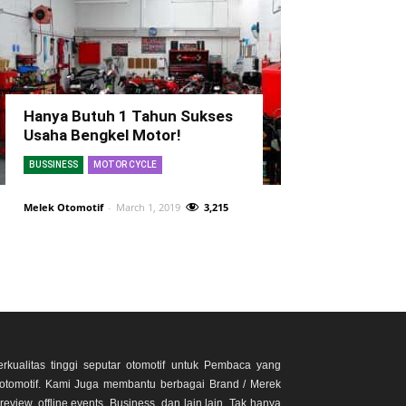
Hanya Butuh 1 Tahun Sukses
Usaha Bengkel Motor!
BUSSINESS
MOTOR CYCLE
Melek Otomotif
-
March 1, 2019
3,215
rkualitas tinggi seputar otomotif untuk Pembaca yang
otomotif. Kami Juga membantu berbagai Brand / Merek
eview, offline events, Business, dan lain lain. Tak hanya