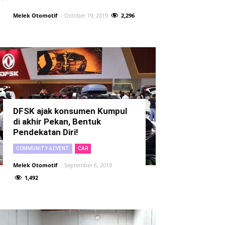
Melek Otomotif
-
October 19, 2019
2,296
DFSK ajak konsumen Kumpul
di akhir Pekan, Bentuk
Pendekatan Diri!
COMMUNITY & EVENT
CAR
Melek Otomotif
-
September 6, 2019
1,492