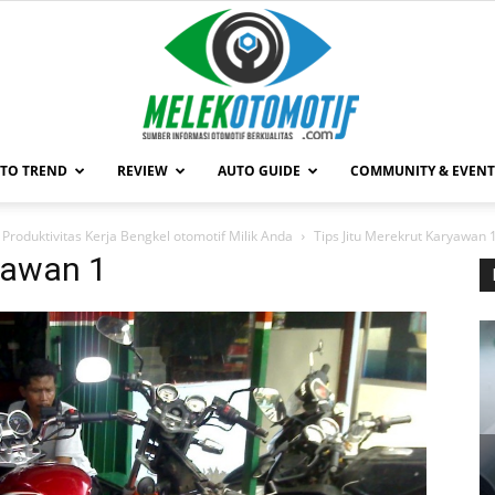
TO TREND
REVIEW
AUTO GUIDE
COMMUNITY & EVENT
MelekOtomotif.com
Produktivitas Kerja Bengkel otomotif Milik Anda
Tips Jitu Merekrut Karyawan 
yawan 1