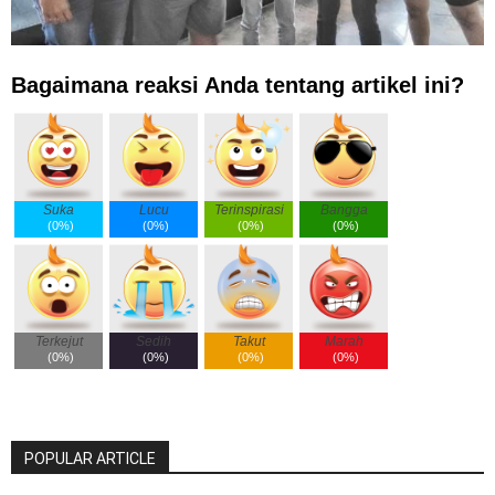
Bagaimana reaksi Anda tentang artikel ini?
Suka
Lucu
Terinspirasi
Bangga
(
0%
)
(
0%
)
(
0%
)
(
0%
)
Terkejut
Sedih
Takut
Marah
(
0%
)
(
0%
)
(
0%
)
(
0%
)
POPULAR ARTICLE