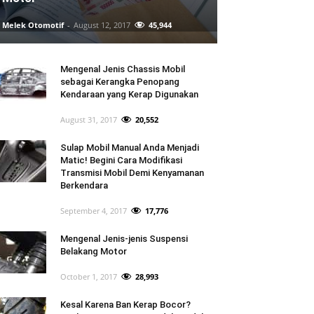
Melek Otomotif
-
August 12, 2017
45,944
Mengenal Jenis Chassis Mobil
sebagai Kerangka Penopang
Kendaraan yang Kerap Digunakan
August 31, 2017
20,552
Sulap Mobil Manual Anda Menjadi
Matic! Begini Cara Modifikasi
Transmisi Mobil Demi Kenyamanan
Berkendara
September 4, 2017
17,776
Mengenal Jenis-jenis Suspensi
Belakang Motor
October 1, 2017
28,993
Kesal Karena Ban Kerap Bocor?