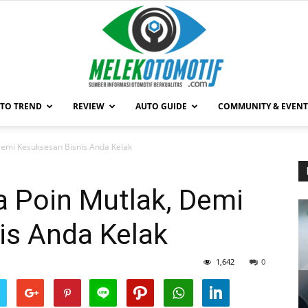
TO TREND
REVIEW
AUTO GUIDE
COMMUNITY & EVENT
MelekOtomotif.com
Demi Kesuksesan Bisnis Anda Kelak
a Poin Mutlak, Demi
is Anda Kelak
1,642
0