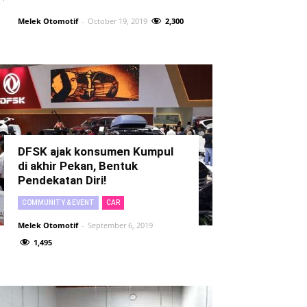
Melek Otomotif
-
October 19, 2019
2,300
DFSK ajak konsumen Kumpul
di akhir Pekan, Bentuk
Pendekatan Diri!
COMMUNITY & EVENT
CAR
Melek Otomotif
-
September 6, 2019
1,495