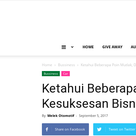
HOME
GIVE AWAY
AU
Home
Bussiness
Ketahui Beberapa Poin Mutlak, 
Bussiness
Car
Ketahui Beberap
Kesuksesan Bisn
By
Melek Otomotif
-
September 5, 2017
Share on Facebook
Tweet on Twitter