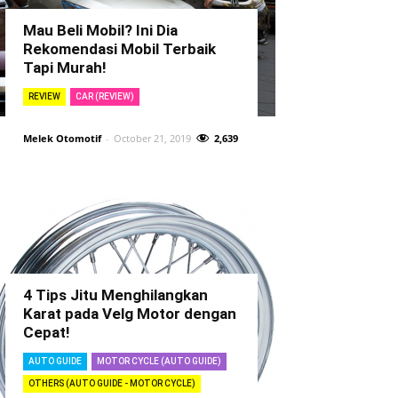
Mau Beli Mobil? Ini Dia
Rekomendasi Mobil Terbaik
Tapi Murah!
REVIEW
CAR (REVIEW)
Melek Otomotif
-
October 21, 2019
2,639
4 Tips Jitu Menghilangkan
Karat pada Velg Motor dengan
Cepat!
AUTO GUIDE
MOTOR CYCLE (AUTO GUIDE)
OTHERS (AUTO GUIDE - MOTOR CYCLE)