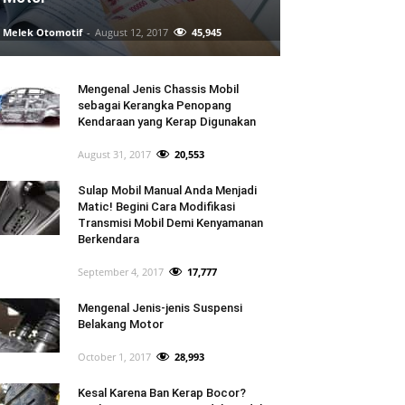
Melek Otomotif
-
August 12, 2017
45,945
Mengenal Jenis Chassis Mobil
sebagai Kerangka Penopang
Kendaraan yang Kerap Digunakan
August 31, 2017
20,553
Sulap Mobil Manual Anda Menjadi
Matic! Begini Cara Modifikasi
Transmisi Mobil Demi Kenyamanan
Berkendara
September 4, 2017
17,777
Mengenal Jenis-jenis Suspensi
Belakang Motor
October 1, 2017
28,993
Kesal Karena Ban Kerap Bocor?