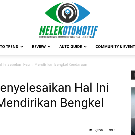
TO TREND
REVIEW
AUTO GUIDE
COMMUNITY & EVENT
MelekOtomotif.com
l Ini Sebelum Resmi Mendirikan Bengkel Kendaraan
nyelesaikan Hal Ini
endirikan Bengkel
2,698
0