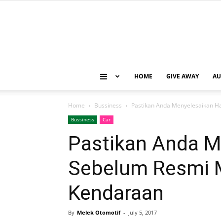
HOME
GIVE AWAY
AU
Home
Bussiness
Pastikan Anda Menyelesaikan Ha
Bussiness
Car
Pastikan Anda Me
Sebelum Resmi M
Kendaraan
By
Melek Otomotif
-
July 5, 2017