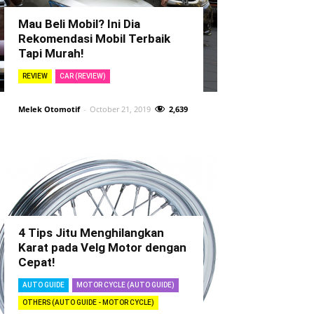
Mau Beli Mobil? Ini Dia
Rekomendasi Mobil Terbaik
Tapi Murah!
REVIEW
CAR (REVIEW)
Melek Otomotif
-
October 21, 2019
2,639
4 Tips Jitu Menghilangkan
Karat pada Velg Motor dengan
Cepat!
AUTO GUIDE
MOTOR CYCLE (AUTO GUIDE)
OTHERS (AUTO GUIDE - MOTOR CYCLE)