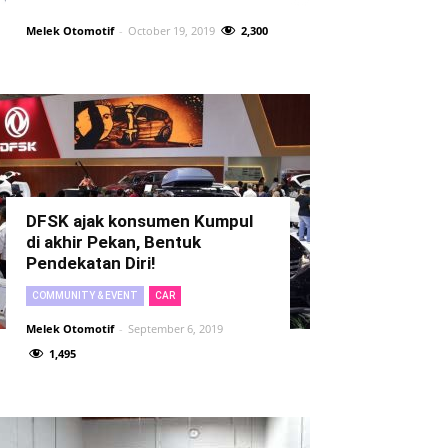
Melek Otomotif
-
October 19, 2019
2,300
DFSK ajak konsumen Kumpul
di akhir Pekan, Bentuk
Pendekatan Diri!
COMMUNITY & EVENT
CAR
Melek Otomotif
-
September 6, 2019
1,495