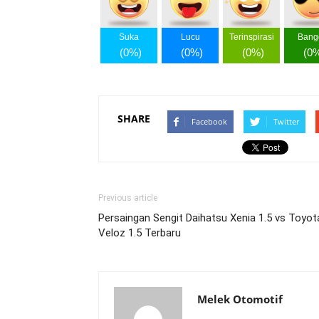
Suka
Lucu
Terinspirasi
Bang
(
0%
)
(
0%
)
(
0%
)
(
0
SHARE
Facebook
Twitter
Previous article
Persaingan Sengit Daihatsu Xenia 1.5 vs Toyot
Veloz 1.5 Terbaru
Melek Otomotif