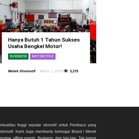
Hanya Butuh 1 Tahun Sukses
Usaha Bengkel Motor!
BUSSINESS
MOTOR CYCLE
Melek Otomotif
-
March 1, 2019
3,215
rkualitas tinggi seputar otomotif untuk Pembaca yang
otomotif. Kami Juga membantu berbagai Brand / Merek
eview, offline events, Business, dan lain lain. Tak hanya