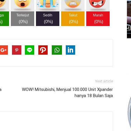
ga
Terkejut
Sedih
Takut
Marah
%
)
(
0%
)
(
0%
)
(
0%
)
(
0%
)
Next article
a
WOW! Mitsubishi, Menjual 100.000 Unit Xpander
hanya 18 Bulan Saja