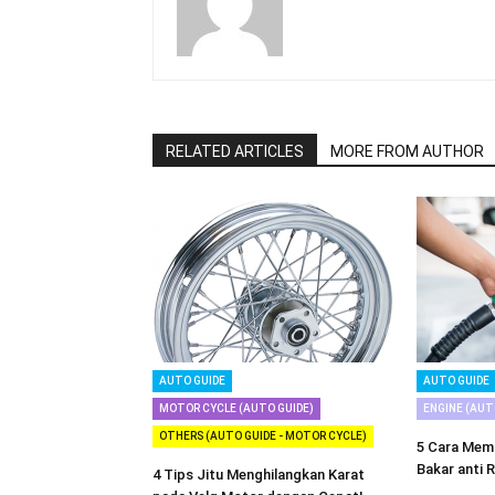
RELATED ARTICLES
MORE FROM AUTHOR
AUTO GUIDE
AUTO GUIDE
MOTOR CYCLE (AUTO GUIDE)
ENGINE (AUTO
OTHERS (AUTO GUIDE - MOTOR CYCLE)
5 Cara Memb
Bakar anti R
4 Tips Jitu Menghilangkan Karat