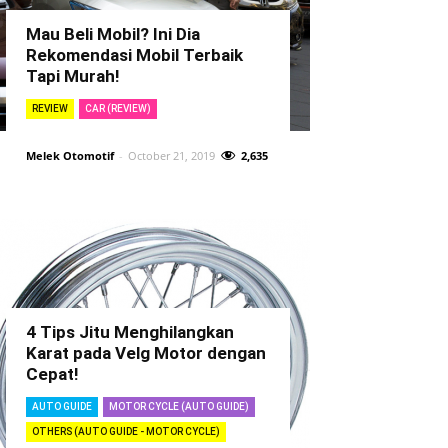
Mau Beli Mobil? Ini Dia
Rekomendasi Mobil Terbaik
Tapi Murah!
REVIEW
CAR (REVIEW)
Melek Otomotif
-
October 21, 2019
2,635
4 Tips Jitu Menghilangkan
Karat pada Velg Motor dengan
Cepat!
AUTO GUIDE
MOTOR CYCLE (AUTO GUIDE)
OTHERS (AUTO GUIDE - MOTOR CYCLE)