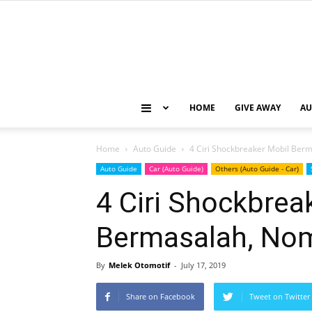
HOME
GIVE AWAY
AU
Home
Auto Guide
4 Ciri Shockbreaker Mobil Berm
Auto Guide
Car (Auto Guide)
Others (Auto Guide - Car)
4 Ciri Shockbrea
Bermasalah, Nom
By
Melek Otomotif
-
July 17, 2019
Share on Facebook
Tweet on Twitter