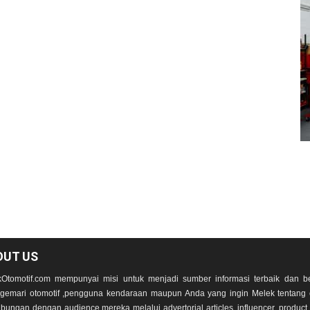
OUT US
Otomotif.com mempunyai misi untuk menjadi sumber informasi terbaik dan be
emari otomotif ,pengguna kendaraan maupun Anda yang ingin Melek tentang 
bungan dengan audience mereka melalui advertorial articles, influencer, product r