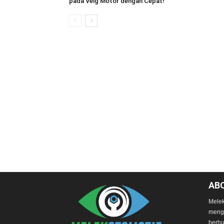
pada Velg Motor dengan Cepat!
AB
Melek
mengg
berhu