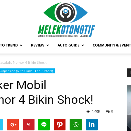
TO TREND
REVIEW
AUTO GUIDE
COMMUNITY & EVENT
MelekOtomotif.com
asalah, Nomor 4 Bikin Shock!
Suspension (Auto Guide - Car - Others)
ker Mobil
or 4 Bikin Shock!
1,408
0