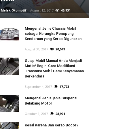
Melek Otomotif
-
August 12, 2017
45,931
Mengenal Jenis Chassis Mobil
sebagai Kerangka Penopang
Kendaraan yang Kerap Digunakan
August 31, 2017
20,549
Sulap Mobil Manual Anda Menjadi
Matic! Begini Cara Modifikasi
Transmisi Mobil Demi Kenyamanan
Berkendara
September 4, 2017
17,773
Mengenal Jenis-jenis Suspensi
Belakang Motor
October 1, 2017
28,991
Kesal Karena Ban Kerap Bocor?