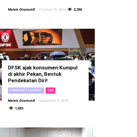
Melek Otomotif
-
October 19, 2019
2,296
DFSK ajak konsumen Kumpul
di akhir Pekan, Bentuk
Pendekatan Diri!
COMMUNITY & EVENT
CAR
Melek Otomotif
-
September 6, 2019
1,493