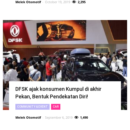
Melek Otomotif
-
October 19, 2019
2,295
DFSK ajak konsumen Kumpul di akhir
Pekan, Bentuk Pendekatan Diri!
COMMUNITY & EVENT
CAR
Melek Otomotif
-
September 6, 2019
1,490