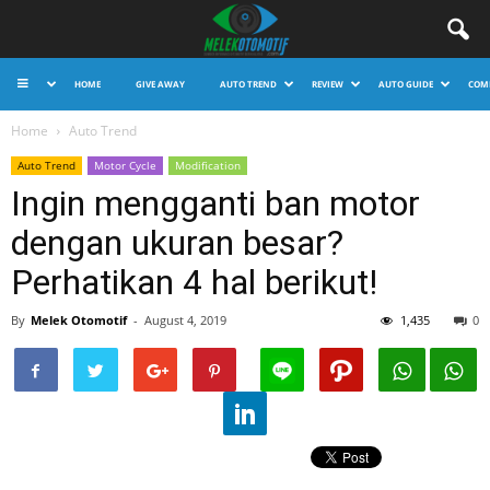
HOME
GIVE AWAY
AUTO TREND
REVIEW
AUTO GUIDE
COM
Home
Auto Trend
Auto Trend
Motor Cycle
Modification
Ingin mengganti ban motor
dengan ukuran besar?
Perhatikan 4 hal berikut!
1,435
By
Melek Otomotif
-
August 4, 2019
0