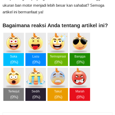
ukuran ban motor menjadi lebih besar kan sahabat? Semoga
artikel ini bermanfaat ya!
Bagaimana reaksi Anda tentang artikel ini?
Suka
Lucu
Terinspirasi
Bangga
(
0%
)
(
0%
)
(
0%
)
(
0%
)
Terkejut
Sedih
Takut
Marah
(
0%
)
(
0%
)
(
0%
)
(
0%
)