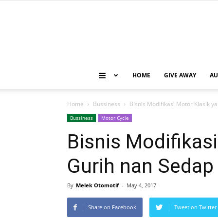
HOME
GIVE AWAY
AU
Home
Bussiness
Bisnis Modifikasi Motor Klasik 
Bussiness
Motor Cycle
Bisnis Modifikas
Gurih nan Sedap
By
Melek Otomotif
-
May 4, 2017
Share on Facebook
Tweet on Twitter