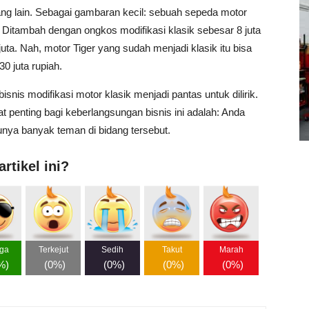
ang lain. Sebagai gambaran kecil: sebuah sepeda motor
h. Ditambah dengan ongkos modifikasi klasik sebesar 8 juta
uta. Nah, motor Tiger yang sudah menjadi klasik itu bisa
30 juta rupiah.
nis modifikasi motor klasik menjadi pantas untuk dilirik.
 penting bagi keberlangsungan bisnis ini adalah: Anda
unya banyak teman di bidang tersebut.
rtikel ini?
ga
Terkejut
Sedih
Takut
Marah
%
)
(
0%
)
(
0%
)
(
0%
)
(
0%
)