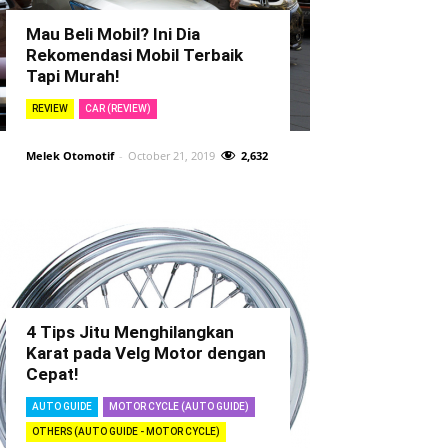
Mau Beli Mobil? Ini Dia
Rekomendasi Mobil Terbaik
Tapi Murah!
REVIEW
CAR (REVIEW)
Melek Otomotif
-
October 21, 2019
2,632
4 Tips Jitu Menghilangkan
Karat pada Velg Motor dengan
Cepat!
AUTO GUIDE
MOTOR CYCLE (AUTO GUIDE)
OTHERS (AUTO GUIDE - MOTOR CYCLE)