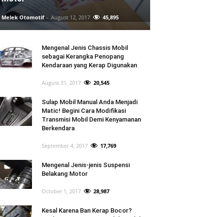
Melek Otomotif
-
August 12, 2017
45,895
Mengenal Jenis Chassis Mobil
sebagai Kerangka Penopang
Kendaraan yang Kerap Digunakan
August 31, 2017
20,545
Sulap Mobil Manual Anda Menjadi
Matic! Begini Cara Modifikasi
Transmisi Mobil Demi Kenyamanan
Berkendara
September 4, 2017
17,769
Mengenal Jenis-jenis Suspensi
Belakang Motor
October 1, 2017
28,987
Kesal Karena Ban Kerap Bocor?