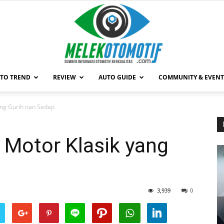
TO TREND
REVIEW
AUTO GUIDE
COMMUNITY & EVENT
MelekOtomotif.com
yang Gurih nan Sedap
i Motor Klasik yang
3,939
0