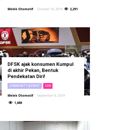
Melek Otomotif
-
October 19, 2019
2,291
DFSK ajak konsumen Kumpul
di akhir Pekan, Bentuk
Pendekatan Diri!
COMMUNITY & EVENT
CAR
Melek Otomotif
-
September 6, 2019
1,488