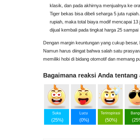
klasik, dan pada akhirnya menjualnya ke or
Tiger bekas bisa dibeli seharga 5 juta rupia
rupiah, maka total biaya modif mencapai 13 j
dijual kembali pada tingkat harga 25 sampai 
Dengan margin keuntungan yang cukup besar, bis
Namun harus diingat bahwa salah satu prasyarat
memiliki hobi di bidang otomotif dan memang p
Bagaimana reaksi Anda tentang a
Suka
Lucu
Terinspirasi
Bang
(
25%
)
(
0%
)
(
50%
)
(
25